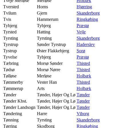
Tveje Merløse
Merløse
Holbæk
Tversted
Horns
Hjørring
Tvilum
Gjern
Skanderborg
Tvis
Hammerum
Ringkøbing
Tybjerg
Tybjerg
Præstø
Tyrsted
Hatting
Vejle
Tyrsting
Tyrsting
Skanderborg
Tyrstrup
Sønder Tyrstrup
Haderslev
Tystrup
Øster Flakkebjerg
Sorø
Tyvelse
Tybjerg
Præstø
Tæbring
Morsø Sønder
Thisted
Tødsø
Morsø Nørre
Thisted
Tølløse
Merløse
Holbæk
Tømmerby
Vester Han
Thisted
Tømmerup
Arts
Holbæk
Tønder
Tønder, Højer Og Lø
Tønder
Tønder Kbst.
Tønder, Højer Og Lø
Tønder
Tønder Landsogn
Tønder, Højer Og Lø
Tønder
Tøndering
Harre
Viborg
Tønning
Tyrsting
Skanderborg
Tørring
Skodborg
Ringkøbing