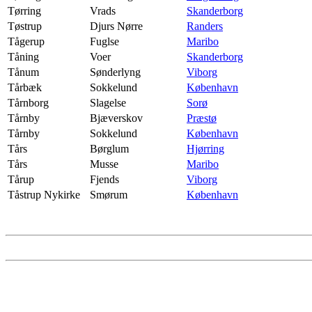
Tørring
Vrads
Skanderborg
Tøstrup
Djurs Nørre
Randers
Tågerup
Fuglse
Maribo
Tåning
Voer
Skanderborg
Tånum
Sønderlyng
Viborg
Tårbæk
Sokkelund
København
Tårnborg
Slagelse
Sorø
Tårnby
Bjæverskov
Præstø
Tårnby
Sokkelund
København
Tårs
Børglum
Hjørring
Tårs
Musse
Maribo
Tårup
Fjends
Viborg
Tåstrup Nykirke
Smørum
København