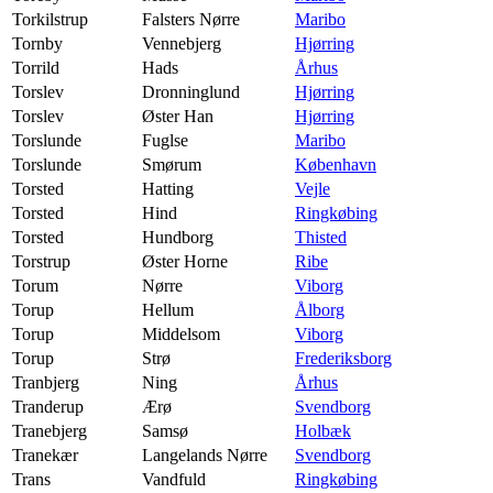
Torkilstrup
Falsters Nørre
Maribo
Tornby
Vennebjerg
Hjørring
Torrild
Hads
Århus
Torslev
Dronninglund
Hjørring
Torslev
Øster Han
Hjørring
Torslunde
Fuglse
Maribo
Torslunde
Smørum
København
Torsted
Hatting
Vejle
Torsted
Hind
Ringkøbing
Torsted
Hundborg
Thisted
Torstrup
Øster Horne
Ribe
Torum
Nørre
Viborg
Torup
Hellum
Ålborg
Torup
Middelsom
Viborg
Torup
Strø
Frederiksborg
Tranbjerg
Ning
Århus
Tranderup
Ærø
Svendborg
Tranebjerg
Samsø
Holbæk
Tranekær
Langelands Nørre
Svendborg
Trans
Vandfuld
Ringkøbing