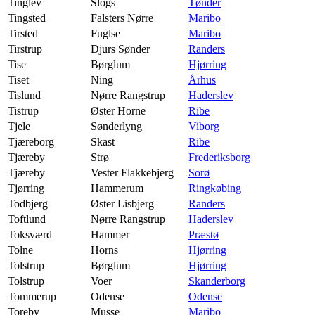
Tinglev
Slogs
Tønder
Tingsted
Falsters Nørre
Maribo
Tirsted
Fuglse
Maribo
Tirstrup
Djurs Sønder
Randers
Tise
Børglum
Hjørring
Tiset
Ning
Århus
Tislund
Nørre Rangstrup
Haderslev
Tistrup
Øster Horne
Ribe
Tjele
Sønderlyng
Viborg
Tjæreborg
Skast
Ribe
Tjæreby
Strø
Frederiksborg
Tjæreby
Vester Flakkebjerg
Sorø
Tjørring
Hammerum
Ringkøbing
Todbjerg
Øster Lisbjerg
Randers
Toftlund
Nørre Rangstrup
Haderslev
Toksværd
Hammer
Præstø
Tolne
Horns
Hjørring
Tolstrup
Børglum
Hjørring
Tolstrup
Voer
Skanderborg
Tommerup
Odense
Odense
Toreby
Musse
Maribo