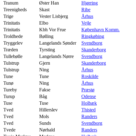
Tranum
Øster Han
Hjørring
Treenigheds
Skast
Ribe
Trige
Vester Lisbjerg
Århus
Trinitatis
Elbo
Vejle
Trinitatis
Kbh Vor Frue
København Komm.
Troldhede
Bølling
Ringkøbing
Tryggelev
Langelands Sønder
Svendborg
Træden
Tyrsting
Skanderborg
Tullebølle
Langelands Nørre
Svendborg
Tulstrup
Gjern
Skanderborg
Tulstrup
Ning
Århus
Tune
Tune
Roskilde
Tunø
Ning
Århus
Tureby
Fakse
Præstø
Turup
Båg
Odense
Tuse
Tuse
Holbæk
Tved
Hillerslev
Thisted
Tved
Mols
Randers
Tved
Sunds
Svendborg
Tvede
Nørhald
Randers