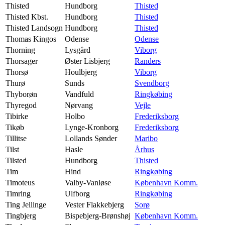
Thisted
Hundborg
Thisted
Thisted Kbst.
Hundborg
Thisted
Thisted Landsogn
Hundborg
Thisted
Thomas Kingos
Odense
Odense
Thorning
Lysgård
Viborg
Thorsager
Øster Lisbjerg
Randers
Thorsø
Houlbjerg
Viborg
Thurø
Sunds
Svendborg
Thyborøn
Vandfuld
Ringkøbing
Thyregod
Nørvang
Vejle
Tibirke
Holbo
Frederiksborg
Tikøb
Lynge-Kronborg
Frederiksborg
Tillitse
Lollands Sønder
Maribo
Tilst
Hasle
Århus
Tilsted
Hundborg
Thisted
Tim
Hind
Ringkøbing
Timoteus
Valby-Vanløse
København Komm.
Timring
Ulfborg
Ringkøbing
Ting Jellinge
Vester Flakkebjerg
Sorø
Tingbjerg
Bispebjerg-Brønshøj
København Komm.