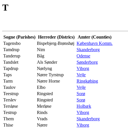
T
Sogne (Parishes)
Herreder (Districs)
Amter (Counties)
Tagensbo
Bispebjerg-Brønshøj
København Komm.
Tamdrup
Nim
Skanderborg
Tanderup
Båg
Odense
Tandslet
Als Sønder
Sønderborg
Tapdrup
Nørlyng
Viborg
Taps
Nørre Tyrstrup
Vejle
Tarm
Nørre Horne
Ringkøbing
Taulov
Elbo
Vejle
Teestrup
Ringsted
Sorø
Terslev
Ringsted
Sorø
Tersløse
Merløse
Holbæk
Testrup
Rinds
Viborg
Them
Vrads
Skanderborg
Thise
Nørre
Viborg