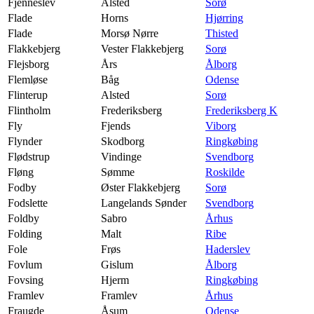
Fjenneslev
Alsted
Sorø
Flade
Horns
Hjørring
Flade
Morsø Nørre
Thisted
Flakkebjerg
Vester Flakkebjerg
Sorø
Flejsborg
Års
Ålborg
Flemløse
Båg
Odense
Flinterup
Alsted
Sorø
Flintholm
Frederiksberg
Frederiksberg K
Fly
Fjends
Viborg
Flynder
Skodborg
Ringkøbing
Flødstrup
Vindinge
Svendborg
Fløng
Sømme
Roskilde
Fodby
Øster Flakkebjerg
Sorø
Fodslette
Langelands Sønder
Svendborg
Foldby
Sabro
Århus
Folding
Malt
Ribe
Fole
Frøs
Haderslev
Fovlum
Gislum
Ålborg
Fovsing
Hjerm
Ringkøbing
Framlev
Framlev
Århus
Fraugde
Åsum
Odense