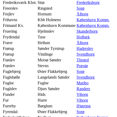
Frederiksværk Kbst.
Strø
Frederiksborg
Freerslev
Ringsted
Sorø
Frejlev
Hornum
Ålborg
Frihavns
Kbh Holmens
København Komm.
Frimand Kv.
København Kommune
København Komm.
Fruering
Hjelmslev
Skanderborg
Frydendal
Tuse
Holbæk
Fræer
Hellum
Ålborg
Frørup
Sønder Tyrstrup
Haderslev
Frørup
Vindinge
Svendborg
Frøslev
Morsø Sønder
Thisted
Frøslev
Stevns
Præstø
Fuglebjerg
Øster Flakkebjerg
Sorø
Fuglsbølle
Langelands Sønder
Svendborg
Fuglse
Fuglse
Maribo
Fuglslev
Djurs Sønder
Randers
Funder
Hids
Viborg
Fur
Harre
Viborg
Furreby
Børglum
Hjørring
Fyrendal
Øster Flakkebjerg
Sorø