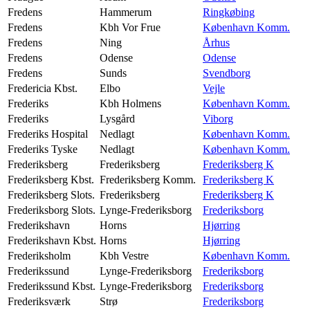
Fredens
Hammerum
Ringkøbing
Fredens
Kbh Vor Frue
København Komm.
Fredens
Ning
Århus
Fredens
Odense
Odense
Fredens
Sunds
Svendborg
Fredericia Kbst.
Elbo
Vejle
Frederiks
Kbh Holmens
København Komm.
Frederiks
Lysgård
Viborg
Frederiks Hospital
Nedlagt
København Komm.
Frederiks Tyske
Nedlagt
København Komm.
Frederiksberg
Frederiksberg
Frederiksberg K
Frederiksberg Kbst.
Frederiksberg Komm.
Frederiksberg K
Frederiksberg Slots.
Frederiksberg
Frederiksberg K
Frederiksborg Slots.
Lynge-Frederiksborg
Frederiksborg
Frederikshavn
Horns
Hjørring
Frederikshavn Kbst.
Horns
Hjørring
Frederiksholm
Kbh Vestre
København Komm.
Frederikssund
Lynge-Frederiksborg
Frederiksborg
Frederikssund Kbst.
Lynge-Frederiksborg
Frederiksborg
Frederiksværk
Strø
Frederiksborg