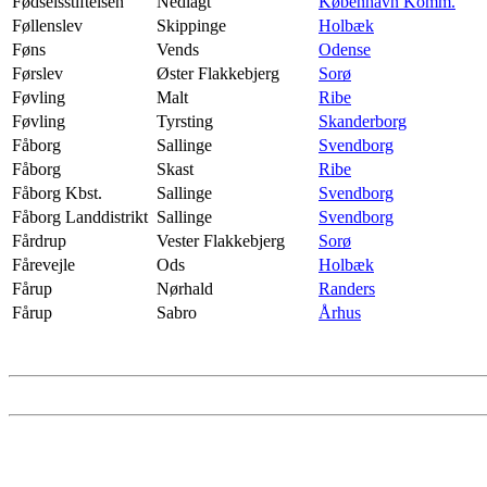
Fødselsstiftelsen
Nedlagt
København Komm.
Føllenslev
Skippinge
Holbæk
Føns
Vends
Odense
Førslev
Øster Flakkebjerg
Sorø
Føvling
Malt
Ribe
Føvling
Tyrsting
Skanderborg
Fåborg
Sallinge
Svendborg
Fåborg
Skast
Ribe
Fåborg Kbst.
Sallinge
Svendborg
Fåborg Landdistrikt
Sallinge
Svendborg
Fårdrup
Vester Flakkebjerg
Sorø
Fårevejle
Ods
Holbæk
Fårup
Nørhald
Randers
Fårup
Sabro
Århus