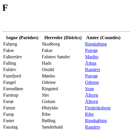
F
Sogne (Parishes)
Herreder (Districs)
Amter (Counties)
Fabjerg
Skodborg
Ringkøbing
Fakse
Fakse
Præstø
Falkerslev
Falsters Sønder
Maribo
Falling
Hads
Århus
Falslev
Onsild
Randers
Fanefjord
Mønbo
Præstø
Fangel
Odense
Odense
Farendløse
Ringsted
Sorø
Farstrup
Slet
Ålborg
Farsø
Gislum
Ålborg
Farum
Ølstykke
Frederiksborg
Farup
Ribe
Ribe
Faster
Bølling
Ringkøbing
Fausing
Sønderhald
Randers