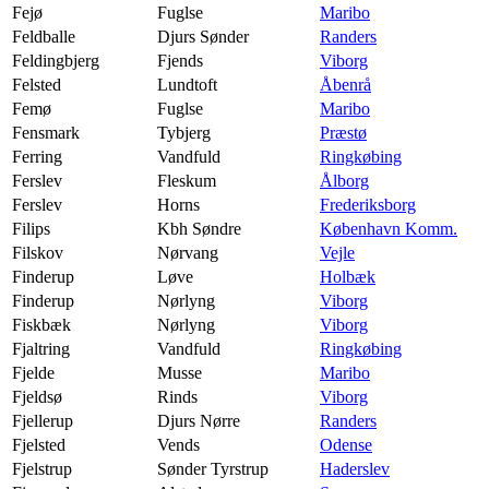
Fejø
Fuglse
Maribo
Feldballe
Djurs Sønder
Randers
Feldingbjerg
Fjends
Viborg
Felsted
Lundtoft
Åbenrå
Femø
Fuglse
Maribo
Fensmark
Tybjerg
Præstø
Ferring
Vandfuld
Ringkøbing
Ferslev
Fleskum
Ålborg
Ferslev
Horns
Frederiksborg
Filips
Kbh Søndre
København Komm.
Filskov
Nørvang
Vejle
Finderup
Løve
Holbæk
Finderup
Nørlyng
Viborg
Fiskbæk
Nørlyng
Viborg
Fjaltring
Vandfuld
Ringkøbing
Fjelde
Musse
Maribo
Fjeldsø
Rinds
Viborg
Fjellerup
Djurs Nørre
Randers
Fjelsted
Vends
Odense
Fjelstrup
Sønder Tyrstrup
Haderslev